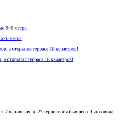
 6×6 метра
 а открытая терраса 18 кв.метров!
л. Ивановская, д. 23
территория бывшего Льнозавода