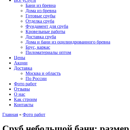
Все услуги
Бани из бревна
Дома из бревна
Готовые срубы
Отделка сруба
Фундамент для сруба
Кровельные работы
Доставка сруба
Дома и бани из оцилиндрованного бревна
Брус, каркас
Пиломатериалы оптом
Цены
Акции
Доставка
Москва и область
По России
Фото работ
Отзывы
О нас
Как строим
Контакты
Главная
«
Фото работ
Сруб небольшой бани: размер 