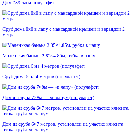
Дом 7×9 лапа полулафет
Сруб дома 8х8 в лапу с мансардной крышей и верандой 2
метра
Маленькая банька 2.85×4.85м, рубка в чашу
Сруб дома 6 на 4 метров (полулафет)
Дом из сруба 7×8м — «в лапу» (полулафет)
Дом из сруба 6×7 метров, установлен на участке клиента,
рубка сруба «в чашу»