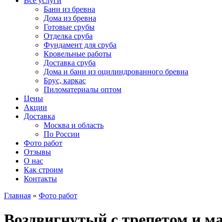
Все услуги
Бани из бревна
Дома из бревна
Готовые срубы
Отделка сруба
Фундамент для сруба
Кровельные работы
Доставка сруба
Дома и бани из оцилиндрованного бревна
Брус, каркас
Пиломатериалы оптом
Цены
Акции
Доставка
Москва и область
По России
Фото работ
Отзывы
О нас
Как строим
Контакты
Главная
«
Фото работ
Воздвигнутый с трепетом и мас