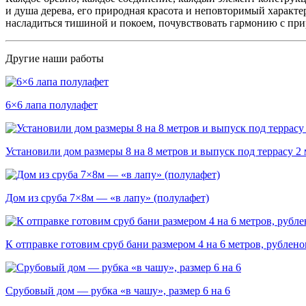
и душа дерева, его природная красота и неповторимый характе
насладиться тишиной и покоем, почувствовать гармонию с при
Другие наши работы
6×6 лапа полулафет
Установили дом размеры 8 на 8 метров и выпуск под террасу 2 
Дом из сруба 7×8м — «в лапу» (полулафет)
К отправке готовим сруб бани размером 4 на 6 метров, рублено
Срубовый дом — рубка «в чашу», размер 6 на 6