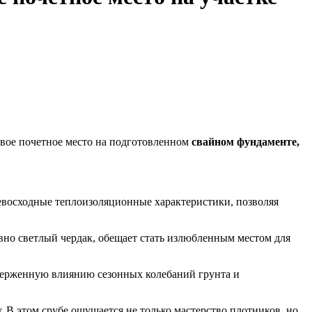
 свое почетное место на подготовленном
свайном фундаменте,
ревосходные теплоизоляционные характеристики, позволяя
овно светлый чердак, обещает стать излюбленным местом для
одверженную влиянию сезонных колебаний грунта и
В этом срубе ощущается не только мастерство плотников, но