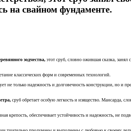
сь на свайном фундаменте.
ревянного зодчества,
этот сруб, словно ожившая сказка, занял
етание классических форм и современных технологий.
ет не только надежность и долговечность конструкции, но и п
етра,
сруб обретает особую легкость и изящество. Мансарда, сл
нная крепость, обеспечивает устойчивость и надежность, не п
ии тщательно продуманы и выполнены с любовью к своему делу. 