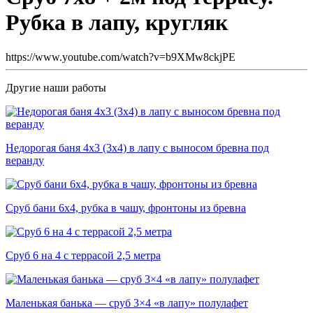
Рубка в лапу, кругляк
https://www.youtube.com/watch?v=b9XMw8ckjPE
Другие наши работы
Недорогая баня 4х3 (3х4) в лапу с выносом бревна под
веранду
Сруб бани 6х4, рубка в чашу, фронтоны из бревна
Сруб 6 на 4 с террасой 2,5 метра
Маленькая банька — сруб 3×4 «в лапу» полулафет