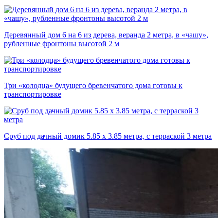
Деревянный дом 6 на 6 из дерева, веранда 2 метра, в «чашу»,
рубленные фронтоны высотой 2 м
Три «колодца» будущего бревенчатого дома готовы к
транспортировке
Сруб под дачный домик 5.85 х 3.85 метра, с терраской 3 метра