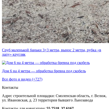
Сруб маленькой баньки 3×3 метра, вынос 2 метра, рубка «в
лапу» кругляк
Дом 6 на 4 метра — обработка бревна под скобель
Все фото и видео (+727)
Контакты
Адрес строительной площадки:
Смоленская область, г. Велиж,
ул. Ивановская, д. 23
территория бывшего Льнозавода
Контакты для навигатора:
55.7518, 37.6167