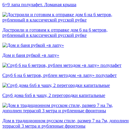
6×9 лапа полулафет. Ломаная крыша
Достроили и готовим к отправке дом 6 на 6 метров,
рубленный в классической русской рубке
Дом и баня рубкой «в лапу»
Сруб 6 на 6 метров, рублен методом «в лапу» полулафет
Сруб дома 6х6 в чашу, 2 перегородки капитальные
Дом в традиционном русском стиле, размер 7 на 7м, дополнен
террасой 3 метра и рубленные фронтоны