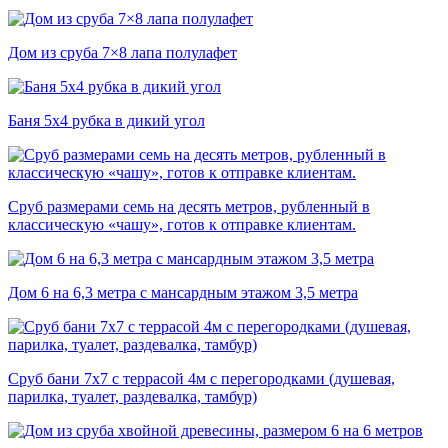
Дом из сруба 7×8 лапа полулафет
Баня 5х4 рубка в дикий угол
Сруб размерами семь на десять метров, рубленный в
классическую «чашу», готов к отправке клиентам.
Дом 6 на 6,3 метра с мансардным этажом 3,5 метра
Сруб бани 7х7 с террасой 4м с перегородками (душевая,
парилка, туалет, раздевалка, тамбур)