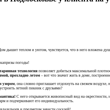
 Дом дышит теплом и уютом, чувствуется, что в него вложена ду
 капризы погоды!
таринная технология
позволяет добиться максимальной плотно
имой, прохладно летом
– вот что значит жить в доме, построен
м узором
, она словно приглашает отдохнуть на свежем воздухе,
и устроить летний пикник с друзьями?
омантика!
С него открывается живописный вид на окрестности, 
рм и подчеркивают его индивидуальность.
владельцев и предметом зависти соседей!