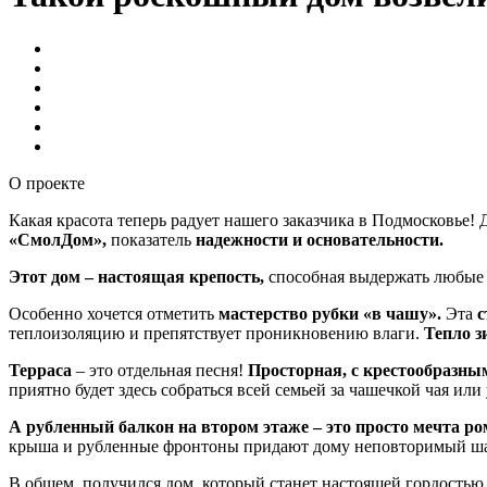
О проекте
Какая красота теперь радует нашего заказчика в Подмосковье!
«СмолДом»,
показатель
надежности и основательности.
Этот дом – настоящая крепость,
способная выдержать любые
Особенно хочется отметить
мастерство рубки «в чашу».
Эта
с
теплоизоляцию и препятствует проникновению влаги.
Тепло з
Терраса
– это отдельная песня!
Просторная, с крестообразны
приятно будет здесь собраться всей семьей за чашечкой чая ил
А рубленный балкон на втором этаже – это просто мечта р
крыша и рубленные фронтоны придают дому неповторимый ша
В общем, получился дом, который станет настоящей гордостью 