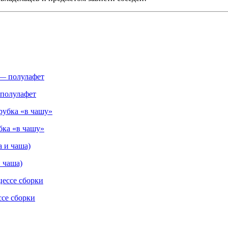
 полулафет
бка «в чашу»
 чаша)
ссе сборки