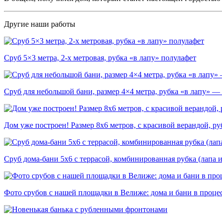
Другие наши работы
Сруб 5×3 метра, 2-х метровая, рубка «в лапу» полулафет
Сруб для небольшой бани, размер 4×4 метра, рубка «в лапу» —
Дом уже построен! Размер 8х6 метров, с красивой верандой, ру
Сруб дома-бани 5х6 с террасой, комбинированная рубка (лапа и
Фото срубов с нашей площадки в Велиже: дома и бани в проце