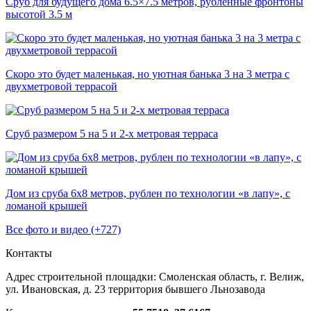
Сруб для будущего дома 6.5×7.5 метров, рубленные фронтоны
высотой 3.5 м
Скоро это будет маленькая, но уютная банька 3 на 3 метра с
двухметровой террасой
Сруб размером 5 на 5 и 2-х метровая терраса
Дом из сруба 6х8 метров, рублен по технологии «в лапу», с
ломаной крышей
Все фото и видео (+727)
Контакты
Адрес строительной площадки:
Смоленская область, г. Велиж,
ул. Ивановская, д. 23
территория бывшего Льнозавода