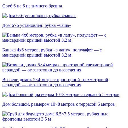
Сруб 6 на 6 из зимнего бревна
Дом 6×6 установлен, рубка «чаша»
Банька 4х6 метров, рубка «в лапу», полулафет — с
мансардной крышей высотой 3,2 м
Возвели домик 5×4 метра с просторной трехметровой
верандой — от заготовки до возведения
Дом большой, размером 10×8 метров с террасой 5 метров