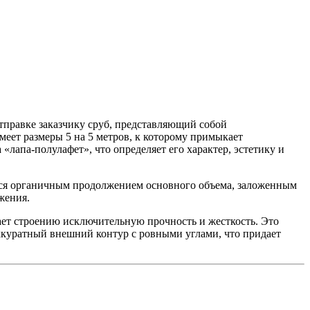
тправке заказчику сруб, представляющий собой
еет размеры 5 на 5 метров, к которому примыкает
лапа-полулафет», что определяет его характер, эстетику и
тся органичным продолжением основного объема, заложенным
жения.
вает строению исключительную прочность и жесткость. Это
аккуратный внешний контур с ровными углами, что придает