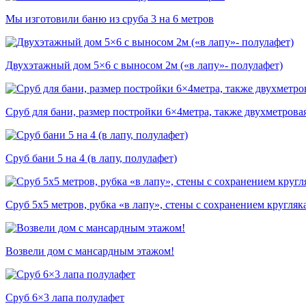
Мы изготовили баню из сруба 3 на 6 метров
Двухэтажный дом 5×6 с выносом 2м («в лапу»- полулафет)
Сруб для бани, размер постройки 6×4метра, также двухметровая
Сруб бани 5 на 4 (в лапу, полулафет)
Сруб 5х5 метров, рубка «в лапу», стены с сохранением кругляк
Возвели дом с мансардным этажом!
Сруб 6×3 лапа полулафет