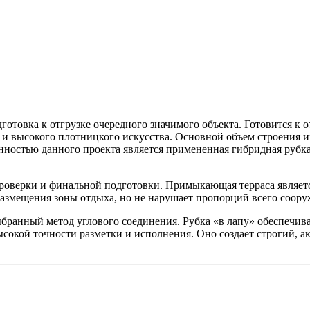
отовка к отгрузке очередного значимого объекта. Готовится к о
и высокого плотницкого искусства. Основной объем строения им
ностью данного проекта является примененная гибридная рубка «
проверки и финальной подготовки. Примыкающая терраса являе
 размещения зоны отдыха, но не нарушает пропорций всего соору
выбранный метод углового соединения. Рубка «в лапу» обеспечи
высокой точности разметки и исполнения. Оно создает строгий, 