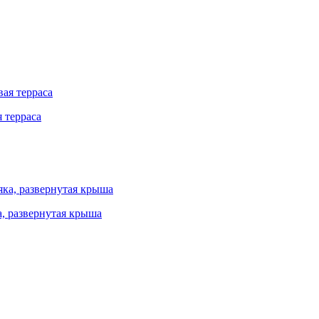
 терраса
а, развернутая крыша